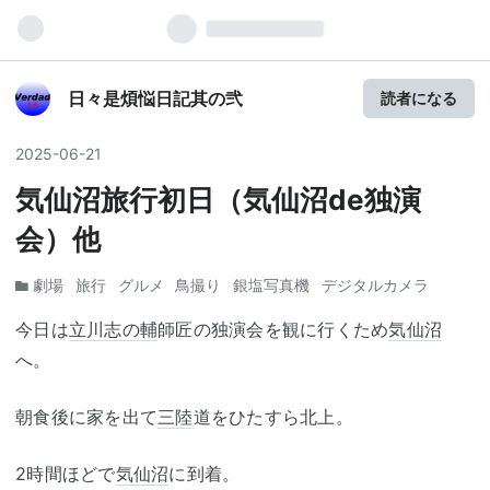
日々是煩悩日記其の弐
読者になる
2025
-
06
-
21
気仙沼旅行初日（気仙沼de独演
会）他
劇場
旅行
グルメ
鳥撮り
銀塩写真機
デジタルカメラ
今日は
立川志の輔
師匠の独演会を観に行くため
気仙沼
へ。
朝食後に家を出て
三陸
道をひたすら北上。
2時間ほどで
気仙沼
に到着。