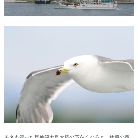
モネも渡った
気仙沼
大島大橋
の下をくぐると、牡蠣の養